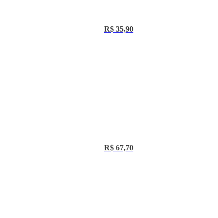
Preço:
R$ 35,90
Preço:
R$ 67,70