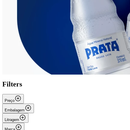
Filters
Preço
Embalagem
Litragem
Marca