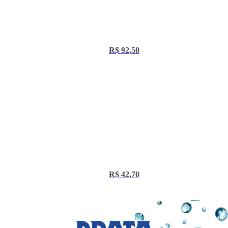
Preço:
R$ 92,50
Preço:
R$ 42,70